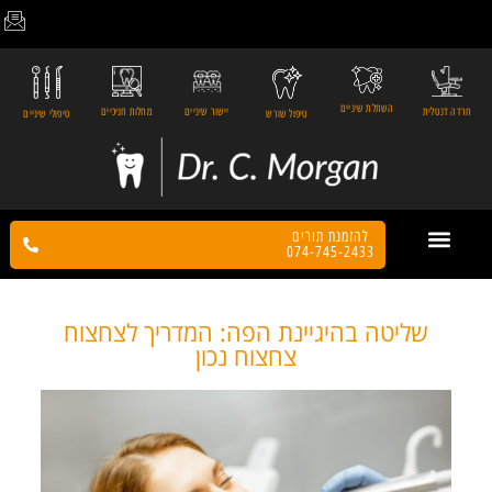
השתלת שיניים
חרדה דנטלית
יישור שיניים
מחלות חניכיים
טיפול שורש
טיפולי שיניים
להזמנת תורים
074-745-2433
צור קשר
הטיפולים שלנו
דף הבית
המלצות מטופלים
שליטה בהיגיינת הפה: המדריך לצחצוח
צחצוח נכון