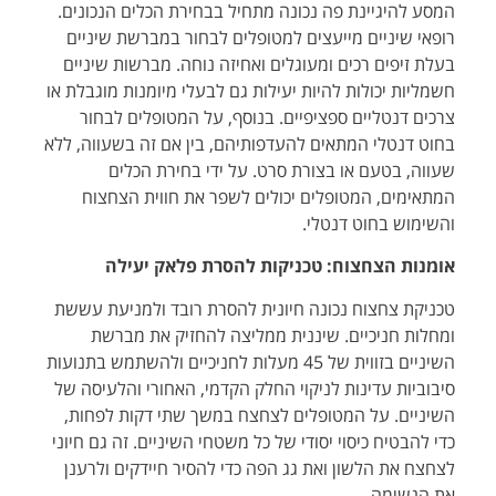
המסע להיגיינת פה נכונה מתחיל בבחירת הכלים הנכונים.
רופאי שיניים מייעצים למטופלים לבחור במברשת שיניים
בעלת זיפים רכים ומעוגלים ואחיזה נוחה. מברשות שיניים
חשמליות יכולות להיות יעילות גם לבעלי מיומנות מוגבלת או
צרכים דנטליים ספציפיים. בנוסף, על המטופלים לבחור
בחוט דנטלי המתאים להעדפותיהם, בין אם זה בשעווה, ללא
שעווה, בטעם או בצורת סרט. על ידי בחירת הכלים
המתאימים, המטופלים יכולים לשפר את חווית הצחצוח
והשימוש בחוט דנטלי.
אומנות הצחצוח: טכניקות להסרת פלאק יעילה
טכניקת צחצוח נכונה חיונית להסרת רובד ולמניעת עששת
ומחלות חניכיים. שיננית ממליצה להחזיק את מברשת
השיניים בזווית של 45 מעלות לחניכיים ולהשתמש בתנועות
סיבוביות עדינות לניקוי החלק הקדמי, האחורי והלעיסה של
השיניים. על המטופלים לצחצח במשך שתי דקות לפחות,
כדי להבטיח כיסוי יסודי של כל משטחי השיניים. זה גם חיוני
לצחצח את הלשון ואת גג הפה כדי להסיר חיידקים ולרענן
את הנשימה.