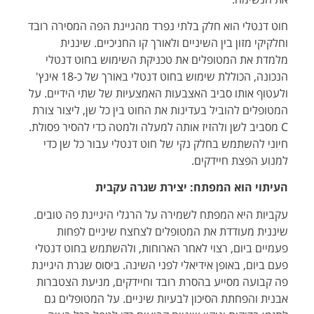
חוט דנטלי הוא חלק בלתי נפרד מהגיינת הפה המסירה רובד
וחלקיקי מזון בין השיניים ולאורך קו החניכיים. שיננית
מלמדת את המטופלים את טכניקת השימוש בחוט דנטלי
הנכונה, הכוללת שימוש בחוט דנטלי באורך של כ-18 אינץ'
ולעטוף אותו סביב האצבעות האמצעיות של שתי הידיים. על
המטופלים להוביל בעדינות את החוט בין כל שן, ליצור צורת
C מסביב לשן ולהזיז אותה למעלה ולמטה כדי להסיר פסולת.
חיוני להשתמש בחלק נקי של חוט דנטלי עבור כל שן כדי
למנוע הפצת חיידקים.
העיתוי הוא המפתח: יצירת שגרה עקבית
עקביות היא המפתח לשמירה על הרגלי היגיינת פה טובים.
שיננית מעודדת את המטופלים לצחצח שיניים לפחות
פעמיים ביום, רצוי לאחר הארוחות, ולהשתמש בחוט דנטלי
פעם ביום, באופן אידיאלי לפני השינה. ביסוס שגרת היגיינת
פה קבועה מסייע בהסרת רובד וחיידקים, מניעת הצטברות
אבנית והפחתת הסיכון לבעיות שיניים. על המטופלים גם