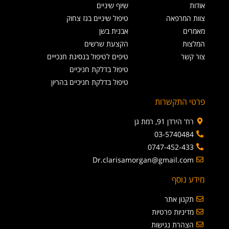
אודות
שיוף שיניים
צוות המרפאה
טיפול שיניים בגז צחוק
מאמרים
אבנית בשן
המלצות
הקצעת שרשים
צור קשר
טיפים לטיפול בנסיגת חנכייים
טיפול בדלקת חניכיים
טיפול בדלקת חניכיים בהריון
פרטי התקשרות
רח' הירדן 91, רמת גן
03-5740484
0747-452-433
Dr.clarisamorgan@gmail.com
מידע נוסף
תקנון אתר
מדיניות פרטיות
הצהרת נגישות