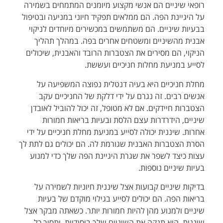
רופאי שיניים הם אנשי מקצוע מיומנים המתמחים בשמירה
על היגיינת הפה. הם ממלאים תפקיד חיוני במניעה ובטיפול
בבעיות שיניים. הם משתמשים במכשירים מיוחדים לניקוי
אבנית מהשיניים ומשטחים אחרים בפה. במהלך תהליך
הניקוי, הם מסירים את הצטברות הרובד והאבנית, שיכולים
לסייע במניעת מחלות חניכיים ועששת.
מחלת חניכיים היא בעיה דנטלית נפוצה המשפיעה על
אנשים רבים. זה נגרם על ידי דלקת של החניכיים עקב
הצטברות חיידקים. אם לא מטופל, זה יכול להוביל לאובדן
שיניים, הידרדרות עצם הלסת ובעיות בריאות חמורות
אחרות. שיננית יכולה לסייע במניעת מחלת חניכיים על ידי
הסרת הצטברות האבנית שגורמת לה. הם יכולים גם לתת לך
עצות כיצד לשפר את שגרת היגיינת הפה שלך כדי למנוע
בעיות שיניים נוספות.
בדיקות שיניים קבועות אצל שיננית חיוניות לשמירה על
בריאות הפה. הם יכולים לסייע בגילוי מוקדם של בעיות
שיניים ולמנוע מהן להיות חמורות יותר. כשאתה מבקר אצל
שיננית, היא תנקה את השיניים שלך ביסודיות, ותסיר כל