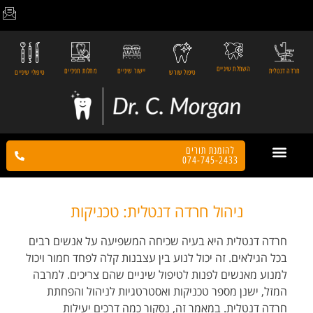
השתלת שיניים
חרדה דנטלית
יישור שיניים
מחלות חניכיים
טיפול שורש
טיפולי שיניים
להזמנת תורים
074-745-2433
צור קשר
הטיפולים שלנו
דף הבית
המלצות מטופלים
ניהול חרדה דנטלית: טכניקות
חרדה דנטלית היא בעיה שכיחה המשפיעה על אנשים רבים
בכל הגילאים. זה יכול לנוע בין עצבנות
קלה לפחד חמור ויכול
למנוע מאנשים לפנות לטיפול שיניים שהם צריכים. למרבה
המזל, ישנן מספר
טכניקות ואסטרטגיות לניהול והפחתת
חרדה דנטלית. במאמר זה, נסקור כמה דרכים יעילות