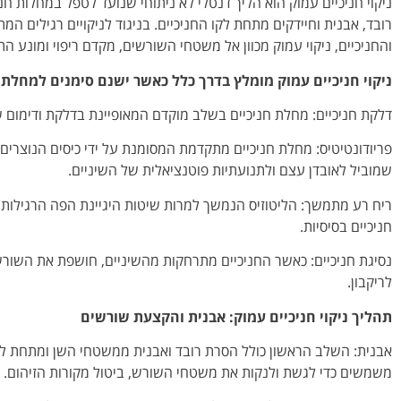
ניקוי חניכיים עמוק הוא הליך דנטלי לא ניתוחי שנועד לטפל במחלות חניכ
רובד, אבנית וחיידקים מתחת לקו החניכיים. בניגוד לניקויים רגילים ה
והחניכיים, ניקוי עמוק מכוון אל משטחי השורשים, מקדם ריפוי ומונע ה
ניקוי חניכיים עמוק מומלץ בדרך כלל כאשר ישנם סימנים למחלת ח
דלקת חניכיים: מחלת חניכיים בשלב מוקדם המאופיינת בדלקת ודימום ש
פריודונטיטיס: מחלת חניכיים מתקדמת המסומנת על ידי כיסים הנוצרים ב
שמוביל לאובדן עצם ולתנועתיות פוטנציאלית של השיניים.
ריח רע מתמשך: הליטוזיס הנמשך למרות שיטות היגיינת הפה הרגילות 
חניכיים בסיסיות.
נסיגת חניכיים: כאשר החניכיים מתרחקות מהשיניים, חושפת את השורש
לריקבון.
תהליך ניקוי חניכיים עמוק: אבנית והקצעת שורשים
אבנית: השלב הראשון כולל הסרת רובד ואבנית ממשטחי השן ומתחת לקו 
משמשים כדי לגשת ולנקות את משטחי השורש, ביטול מקורות הזיהום.