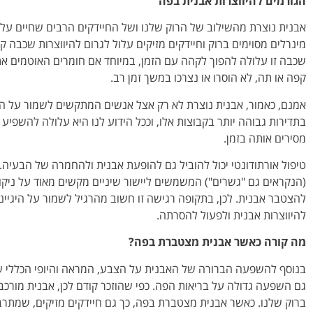
הגורמים להיווצרות אבנית בפה
אבנית נוצרת מהשילוב של הרוק שלנו ושל החיידקים הרבים שחיים על 
מינרלים מסוימים ברוק וחיידקים מזיקים עלול לגרום להיווצרות שכבה
שכבה זו עלולה להפוך לקהה עם הזמן, במיוחד אם חומרים האוטמים את השי
קפה או תה, לא הוסרו או נצרכו במשך זמן רב.
אמנם, כאמור, אבנית נוצרת לא רק אצל אנשים המתקשים לשמור על הי
בתדירות גבוהה יותר בקבוצות אלו, וככל הידוע לנו היא עלולה להשפיע
מסירים אותה בזמן.
טיפול אורתודונטי יכול להוביל גם להופעת אבנית ולהחמרה של הבעיה
(הנקראים גם "גשרים") המשמשים ליישור שיניים מקשים מאוד על ניקוי 
להצטבר אבנית. לכן, בתקופה רגישה זו חשוב מהרגיל לשמור על היגיינת
להיווצרות אבנית ולפעול להסרתה.
מה קורה כאשר אבנית מצטברת בפה?
בנוסף להשפעה הברורה של האבנית על הצבע, המראה והיופי הכללי של
גם השפעה גדולה על בריאות הפה. כפי שהוזכר קודם לכן, אבנית מורכב
ברוק שלנו. כאשר אבנית מצטברת בפה, כך גם חיידקים מזיקים, שמתרב