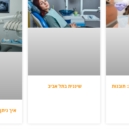
 תובנות
שיננית בתל אביב
איך נית