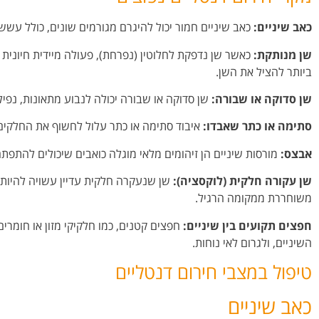
כאב שיניים:
כאב שיניים חמור יכול להיגרם מגורמים שונים, כולל עששת
שן מנותקת:
כאשר שן נדפקת לחלוטין (נפרחת), פעולה מיידית חיונית כ
ביותר להציל את השן.
שן סדוקה או שבורה:
שן סדוקה או שבורה יכולה לנבוע מתאונות, נפי
סתימה או כתר שאבדו:
איבוד סתימה או כתר עלול לחשוף את החלקים
אבצס:
מורסות שיניים הן זיהומים מלאי מוגלה כואבים שיכולים להתפת
שן עקורה חלקית (לוקסציה):
שן שנעקרה חלקית עדיין עשויה להיות
משוחררת ממקומה הרגיל.
חפצים תקועים בין שיניים:
חפצים קטנים, כמו חלקיקי מזון או חומרים 
השיניים, ולגרום לאי נוחות.
טיפול במצבי חירום דנטליים
כאב שיניים