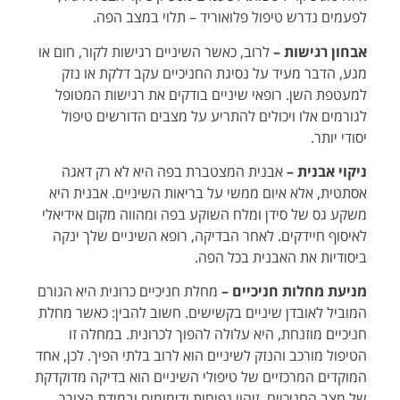
לפעמים נדרש טיפול פלואוריד – תלוי במצב הפה.
אבחון רגישות –
לרוב, כאשר השיניים רגישות לקור, חום או
מגע, הדבר מעיד על נסיגת החניכיים עקב דלקת או נזק
למעטפת השן. רופאי שיניים בודקים את רגישות המטופל
לגורמים אלו ויכולים להתריע על מצבים הדורשים טיפול
יסודי יותר.
ניקוי אבנית –
אבנית המצטברת בפה היא לא רק דאגה
אסתטית, אלא איום ממשי על בריאות השיניים. אבנית היא
משקע גס של סידן ומלח השוקע בפה ומהווה מקום אידיאלי
לאיסוף חיידקים. לאחר הבדיקה, רופא השיניים שלך ינקה
ביסודיות את האבנית בכל הפה.
מניעת מחלות חניכיים –
מחלת חניכיים כרונית היא הגורם
המוביל לאובדן שיניים בקשישים. חשוב להבין: כאשר מחלת
חניכיים מוזנחת, היא עלולה להפוך לכרונית. במחלה זו
הטיפול מורכב והנזק לשיניים הוא לרוב בלתי הפיך. לכן, אחד
המוקדים המרכזיים של טיפולי השיניים הוא בדיקה מדוקדקת
של מצב החניכיים, זיהוי נפיחות ודימומים ובמידת הצורך