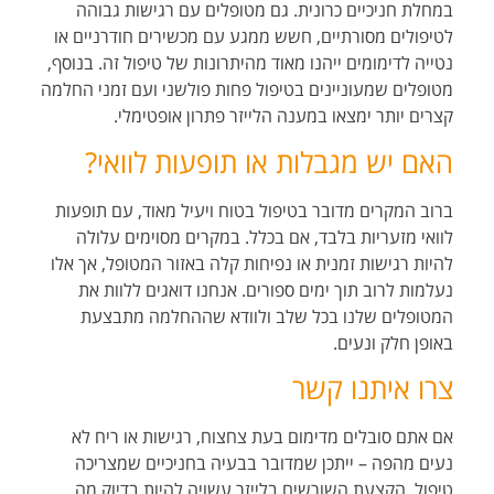
במחלת חניכיים כרונית. גם מטופלים עם רגישות גבוהה
לטיפולים מסורתיים, חשש ממגע עם מכשירים חודרניים או
נטייה לדימומים ייהנו מאוד מהיתרונות של טיפול זה. בנוסף,
מטופלים שמעוניינים בטיפול פחות פולשני ועם זמני החלמה
קצרים יותר ימצאו במענה הלייזר פתרון אופטימלי
.
האם יש מגבלות או תופעות לוואי
?
ברוב המקרים מדובר בטיפול בטוח ויעיל מאוד, עם תופעות
לוואי מזעריות בלבד, אם בכלל. במקרים מסוימים עלולה
להיות רגישות זמנית או נפיחות קלה באזור המטופל, אך אלו
נעלמות לרוב תוך ימים ספורים. אנחנו דואגים ללוות את
המטופלים שלנו בכל שלב ולוודא שההחלמה מתבצעת
באופן חלק ונעים
.
צרו איתנו קשר
אם אתם סובלים מדימום בעת צחצוח, רגישות או ריח לא
נעים מהפה – ייתכן שמדובר בבעיה בחניכיים שמצריכה
טיפול
.
הקצעת השורשים בלייזר עשויה להיות בדיוק מה