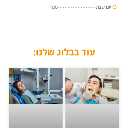
יום שבת - - - - - - - - - - - - - - -סגור
עוד בבלוג שלנו: