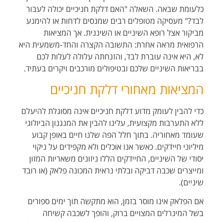
כלעומת שבאה. השאלה "האם דלקת חניכיים יכולה לעבור
לבד?" מעסיקה מטופלים רבים שמנסים לדחות או להימנע
מביקור אצל רופא השיניים או השיננית. אך המציאות
הרפואית מראה אחרת: התשובה הקצרה והחד-משמעית היא
לא, היא אינה עוברת לבד, והזנחתה עלולה לעלות לכם
בבריאות השיניים שלכם ובטיפולים מורכבים ויקרים בעתיד.
המציאות מאחורי דלקת חניכיים
כדי להבין לעומק מדוע דלקת חניכיים אינה מסוגלת להיעלם
ללא התערבות מקצועית, עלינו להבין את המנגנון הביולוגי
שעומד מאחוריה. בתוך חלל הפה שלנו חיים באופן קבוע
מיליוני חיידקים. כאשר אנו אוכלים ולא מקפידים על ניקוי
יסודי של השיניים, החיידקים הללו ניזונים משאריות המזון
ומייצרים שכבה דביקה ובלתי נראית המכונה פלאק (או רובד
שיניים).
אם הפלאק אינו מוסר בזמן, הוא מתקשה תוך ימים ספורים
בשל המינרלים המצויים ברוק, והופך לשכבה קשיחה