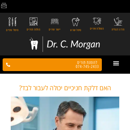
השתלת שיניים
חרדה דנטלית
יישור שיניים
מחלות חניכיים
טיפול שורש
טיפולי שיניים
להזמנת תורים
074-745-2433
צור קשר
הטיפולים שלנו
דף הבית
המלצות מטופלים
האם דלקת חניכיים יכולה לעבור לבד?