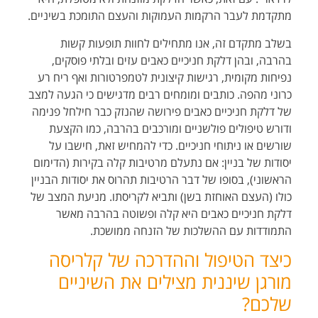
מתקדמת לעבר הרקמות העמוקות והעצם התומכת בשיניים.
בשלב מתקדם זה, אנו מתחילים לחוות תופעות קשות
בהרבה, ובהן דלקת חניכיים כאבים עזים ובלתי פוסקים,
נפיחות מקומית, רגישות קיצונית לטמפרטורות ואף ריח רע
כרוני מהפה. כותבים ומומחים רבים מדגישים כי הגעה למצב
של דלקת חניכיים כאבים פירושה שהנזק כבר חילחל פנימה
ודורש טיפולים פולשניים ומורכבים בהרבה, כמו הקצעת
שורשים או ניתוחי חניכיים. כדי להמחיש זאת, חישבו על
יסודות של בניין: אם נתעלם מרטיבות קלה בקירות (הדימום
הראשוני), בסופו של דבר הרטיבות תהרוס את יסודות הבניין
כולו (העצם האוחזת בשן) ותביא לקריסתו. מניעת המצב של
דלקת חניכיים כאבים היא קלה ופשוטה בהרבה מאשר
התמודדות עם ההשלכות של הזנחה ממושכת.
כיצד הטיפול וההדרכה של קלריסה
מורגן שיננית מצילים את השיניים
שלכם?