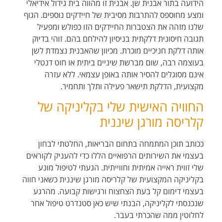
הידועה בתור אבנית שן. אבנית זו מהווה בית גידול אידיאלי
ומצע מחוספס להתרבות מסיבית של חיידקים נוספים. הגוף
שלנו מזהה את הצטברות החיידקים הזו כפולש ומפעיל
תגובה חיסונית דלקתית בניסיון להילחם בהם. זוהי בדיוק
אותה דלקת חניכיים מוכרת. מכיוון שהאבנית נצמדת לשן
בעוצמה רבה, שום מברשת שיניים ביתית או חוט דנטלי
אינם מסוגלים להסיר אותה באופן עצמאי. ללא עזרה
מקצועית, הדלקת תישאר פעילה ותלך ותחמיר.
החוויה האישית שלי בקליניקה של
קלריסה מורגן שיננית
ככותב תוכן המתמחה בתחום הבריאות, החלטתי לבחון
בעצמי את השירותים הרפואיים הללו כדי להעניק לקוראים
שלי זווית ראייה אמיתית וחווייתית. הגעתי לטיפול מונע
בקליניקה המקצועית של קלריסה מורגן שיננית כשאני חווה
בעצמי דימום קל בעת הצחצוח ורגישות קבועה. מהרגע
שנכנסתי לקליניקה, הבנתי שיש כאן סטנדרט טיפול אחר
לחלוטין ממה שהכרתי בעבר.