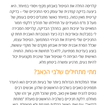
קלריסה החלה את הטיפול באבחון מקיף ויסודי במיוחד. היא
ביצעה בדיקה קפדנית של עומק כיסי החניכיים שלי – בדיקה
קריטית מאין כמוה, במיוחד כאשר מתגלים כיסים בעומק של
מעל 3 מ"מ המעידים על תחילתו של תהליך דלקתי חמור
המאיים על יציבות השן. במהלך הבדיקה, קלריסה הסבירה
לי בסבלנות ובאדיבות רבה כיצד הצטברות האבנית תחת קו
החניכיים שלי מייצרת את הגירוי המתמשך. הטיפול עצמו,
שכלל הסרת אבנית יסודית ואבחון מוקדם של מוקדי עששת,
בוצע בעדינות מפתיעה, ללא כל תחושת אי-נוחות. החוויה
האישית שלי הוכיחה לי שטיפול אצל שיננית מקצועית יכול
להיות נעים, מרגיע ומשרה ביטחון מלא.
מתי מתחילים שלבי הכאב?
אחד המלכודות הגדולות ביותר של בעיות חניכיים הוא היעדר
תסמינים כואבים בשלבים הראשונים שלהן. אנשים רבים
נוטים להניח שאם אין כאב, סימן שהכל תקין. אך זהו שקר
מוחלט. דלקת חניכיים בשלביה הראשונים פועלת "מתחת
לרדאר". עם זאת, כאשר הדלקת מוזנחת ולא מטופלת, היא